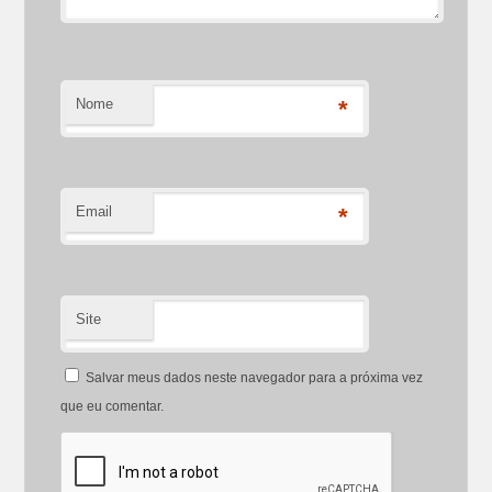
Nome
*
Email
*
Site
Salvar meus dados neste navegador para a próxima vez
que eu comentar.