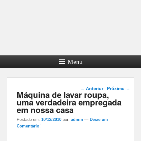
Menu
Navegação das
←
Anterior
Próximo
→
Máquina de lavar roupa,
postagens
uma verdadeira empregada
em nossa casa
Postado em:
10/12/2010
por:
admin
—
Deixe um
Comentário!