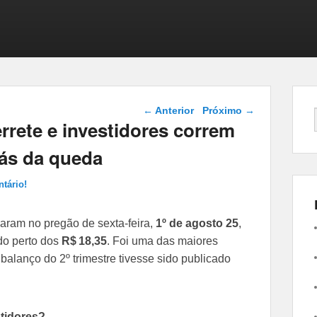
Navegação das
←
Anterior
Próximo
→
postagens
rete e investidores correm
rás da queda
tário!
ram no pregão de sexta-feira,
1º de agosto 25
,
do perto dos
R$ 18,35
. Foi uma das maiores
 balanço do 2º trimestre tivesse sido publicado
stidores?