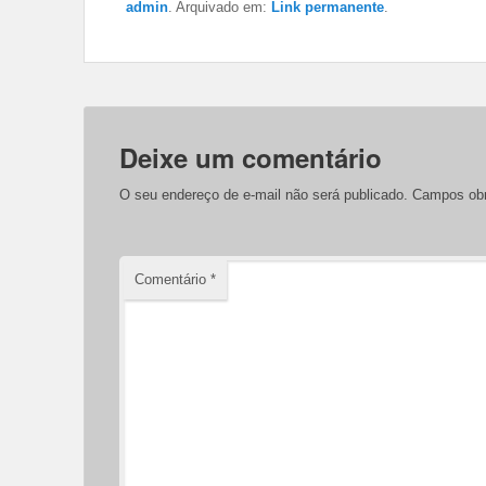
admin
. Arquivado em:
Link permanente
.
Deixe um comentário
O seu endereço de e-mail não será publicado.
Campos obr
Comentário
*