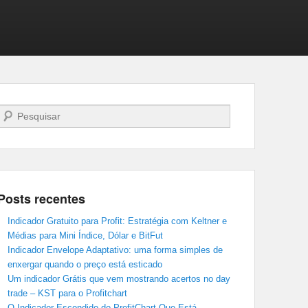
Pesquisar…
Posts recentes
Indicador Gratuito para Profit: Estratégia com Keltner e
Médias para Mini Índice, Dólar e BitFut
Indicador Envelope Adaptativo: uma forma simples de
enxergar quando o preço está esticado
Um indicador Grátis que vem mostrando acertos no day
trade – KST para o Profitchart
O Indicador Escondido do ProfitChart Que Está