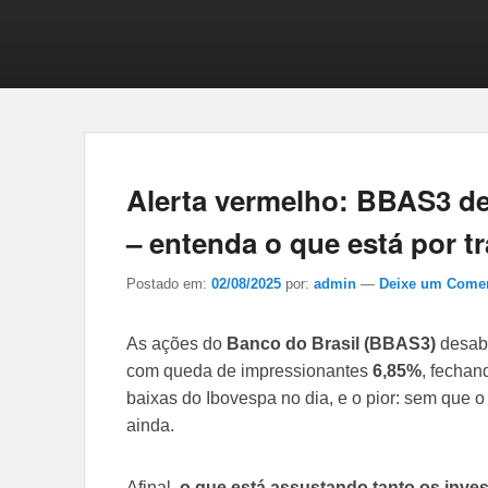
Alerta vermelho: BBAS3 der
– entenda o que está por t
Postado em:
02/08/2025
por:
admin
—
Deixe um Comen
As ações do
Banco do Brasil (BBAS3)
desaba
com queda de impressionantes
6,85%
, fechan
baixas do Ibovespa no dia, e o pior: sem que o
ainda.
Afinal,
o que está assustando tanto os inve