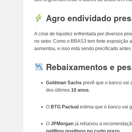
Agro endividado pre
A crise de liquidez enfrentada por diversos p
no setor. Como o BBAS3 tem forte exposição ao
aumentou, e isso está sendo precificado antes
Rebaixamentos e pes
Goldman Sachs
prevê que o banco vai ap
dos últimos
10 anos
.
O
BTG Pactual
estima que o banco vai ge
O
JPMorgan
já rebaixou a recomendaçã
gatilhos positivos no curto prazo
.