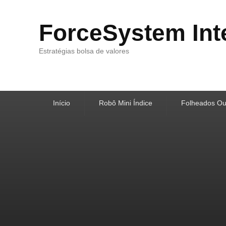
ForceSystem Int
Estratégias bolsa de valores
Menu
Início
Robô Mini Índice
Folheados Ou
principal