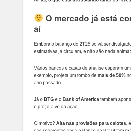
O mercado já está c
aí
Embora o balanço do 2T25 só vá ser divulgad
estimativas já circulam, e não são nada anima
Vários bancos e casas de análise esperam uma
exemplo, projeta um tombo de
mais de 50%
no
ano passado.
Já o
BTG
e o
Bank of America
também apontam
o preço-alvo da ação.
O motivo?
Alta nas provisões para calotes
, 
dos segmentos onde o Banco do Brasil tem ma