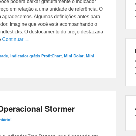
 você poderá baixar gratuitamente o indicador
reço em relação a uma unidade de referência. O
em agradecemos. Algumas definições antes para
cador: Imagine que você está acompanhando o
candlesticks. O deslocamento do preço destacaria
e
Continuar →
trade
,
Indicador grátis ProfitChart
,
Mini Dolar
,
Míni
Operacional Stormer
tário!