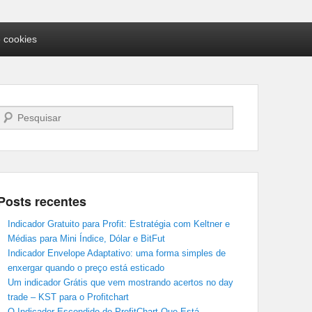
e cookies
Pesquisar…
Posts recentes
Indicador Gratuito para Profit: Estratégia com Keltner e
Médias para Mini Índice, Dólar e BitFut
Indicador Envelope Adaptativo: uma forma simples de
enxergar quando o preço está esticado
Um indicador Grátis que vem mostrando acertos no day
trade – KST para o Profitchart
O Indicador Escondido do ProfitChart Que Está