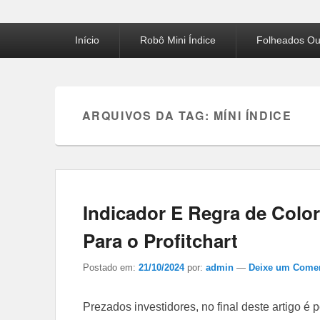
Menu
Início
Robô Mini Índice
Folheados Ou
principal
ARQUIVOS DA TAG:
MÍNI ÍNDICE
Indicador E Regra de Colo
Para o Profitchart
Postado em:
21/10/2024
por:
admin
—
Deixe um Comen
Prezados investidores, no final deste artigo é 