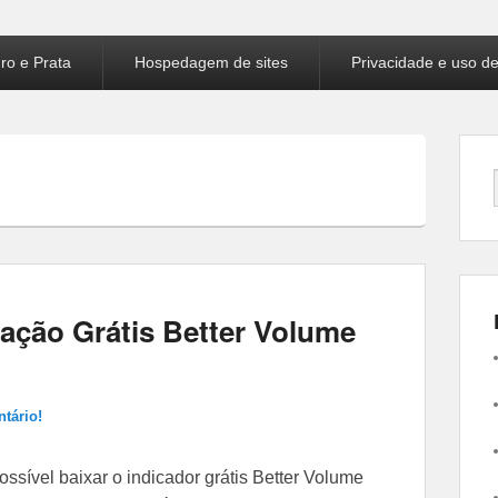
ro e Prata
Hospedagem de sites
Privacidade e uso d
ração Grátis Better Volume
tário!
possível baixar o indicador grátis Better Volume