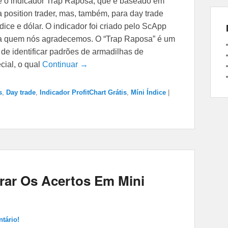
e o indicador Trap Raposa, que é baseado em
position trader, mas, também, para day trade
ice e dólar. O indicador foi criado pelo ScApp
C, a quem nós agradecemos. O “Trap Raposa” é um
de identificar padrões de armadilhas de
ial, o qual
Continuar →
s
,
Day trade
,
Indicador ProfitChart Grátis
,
Míni Índice
|
rar Os Acertos Em Mini
tário!