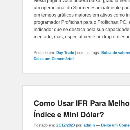
Nesta página você poderá baixar gratuitament
um operacional do Stormer especialmente para 
em tempos gráficos maiores em ativos como índ
programador Profitchart para o Profitchart P
indicador que se destaca pela sua capacidade 
mercado, mas, especialmente um trap em espec
Postado em:
Day Trade
|
com as Tags:
Bolsa de valore
Deixe um Comentário!
Como Usar IFR Para Melho
Índice e Mini Dólar?
Postado em:
23/12/2023
por:
admin
—
Deixe um Comen